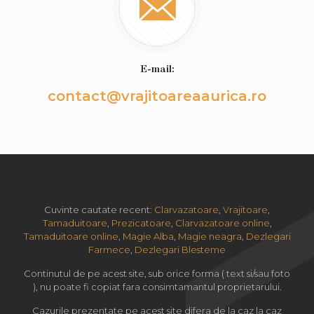
E-mail:
contact@vrajitoareaaurica.ro
Cuvinte cautate recent:
Clarvazatoare
,
Vrajitoare
,
Tamaduitoare
,
Prezicatoare
,
Clarvazatoare online
,
Tamaduitoare online
,
Magie Alba
,
Magie neagra
,
Dezlegari
Farmece
,
Dezlegari Blesteme
Continutul de pe acest site, sub orice forma ( text si/sau foto
), nu poate fi copiat fara consimtamantul proprietarului.
Cazurile prezentate pe acest site difera de la caz la caz